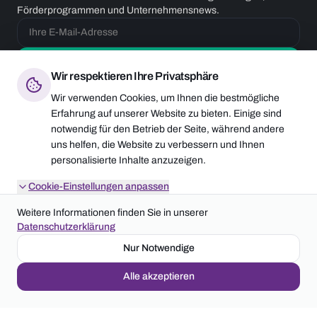
Förderprogrammen und Unternehmensnews.
Anmelden
Wir respektieren Ihre Privatsphäre
Wir verwenden Cookies, um Ihnen die bestmögliche
Erfahrung auf unserer Website zu bieten. Einige sind
notwendig für den Betrieb der Seite, während andere
MEHRFACH AUSGEZEICHNET
uns helfen, die Website zu verbessern und Ihnen
personalisierte Inhalte anzuzeigen.
Cookie-Einstellungen anpassen
Weitere Informationen finden Sie in unserer
Datenschutzerklärung
Nur Notwendige
©
2026
LEGER GmbH
Impressum
Datenschutz
AGB
www.leger-anlagentechnik.de
Alle akzeptieren