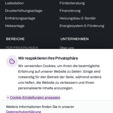
Ladestation
Förderberatung
Druckerhöhungsanlage
Finanzierung
Enthärtungsanlage
Heizungsbau & Sanitär
Hebeanlage
Energiesystem & Förderung
BEREICHE
UNTERNEHMEN
FÜR PRIVATKUNDEN
Über uns
Ein- & Mehrfamilienhaus
Team
Wir respektieren Ihre Privatsphäre
FÜR GEWERBE & KOMMUNEN
Geschichte
Wir verwenden Cookies, um Ihnen die bestmögliche
Industrie
Karriere
Erfahrung auf unserer Website zu bieten. Einige sind
Kommunen
notwendig für den Betrieb der Seite, während andere
News
Wohnungswirtschaft
uns helfen, die Website zu verbessern und Ihnen
personalisierte Inhalte anzuzeigen.
Anlagenbau
Cookie-Einstellungen anpassen
VERANSTALTUNGEN
Weitere Informationen finden Sie in unserer
Datenschutzerklärung