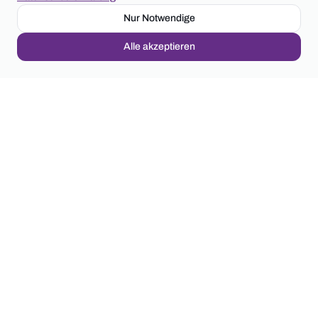
Nur Notwendige
WEBINAR
14
Wärmepumpe: Ihre Fragen, unsere Antworten
AUG.
Alle akzeptieren
Freitag, 14. August 2026
Alle Veranstaltungen anzeigen
NEWSLETTER
Erhalten Sie aktuelle Informationen zu Energielösungen,
Förderprogrammen und Unternehmensnews.
Anmelden